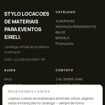
CATÁLOGO
STYLO LOCACOES
DE MATERIAIS
ALMOFADAS
ARRANJOS PERMANENTES
PARA EVENTOS
BALDE
EIRELI
.
BANDEJA
Promoções
Catálogo virtual de produtos
e serviços.
CNPJ: 22.226.154/0001-39
AJUDA
CONTATO
Início
(48) 99989-3488
Destaques
(48) 3333-3098
Promoções
silviarochastylo@gmail.com
PRIVACIDADE E COOKIES
Minha conta
R DELMINDA SILVEIRA, 758,
Usamos cookies de análise para entender visitas, páginas
AGRONOMICA,
vistas e interações no catálogo — sempre de forma